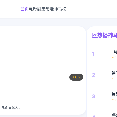
首页
电影
剧集
动漫
神马榜
热播神
飞
1
⭐ 8
第
2
⭐ 8.9
⭐ 8
周
3
⭐ 8
：热血又感人。
年