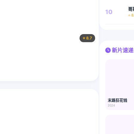
哥
10
⭐ 8
⭐ 8.7
新片速递
。
末路狂花钱
2024