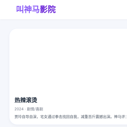
叫神马
影院
热辣滚烫
2024 · 剧情/喜剧
贾玲自导自演，宅女通过拳击找回自我，减重百斤震撼出演。神马评